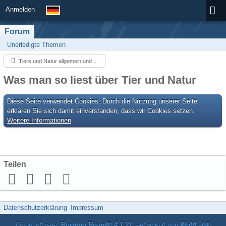
Anmelden
Forum
Unerledigte Themen
Tiere und Natur allgemein und ...
Was man so liest über Tier und Natur
Diese Seite verwendet Cookies. Durch die Nutzung unserer Seite
erklären Sie sich damit einverstanden, dass wir Cookies setzen.
Weitere Informationen
Teilen
Datenschutzerklärung
Impressum
Forensoftware:
Burning Board® 4.1.21
, entwickelt von
WoltLab®