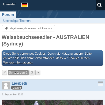
Anmelden
Forum
Unerledigte Themen
Vogelnester, -horste etc. mit Livecam
Weissbauchseeadler - AUSTRALIEN
(Sydney)
Diese Seite verwendet Cookies. Durch die Nutzung unserer Seite
erklären Sie sich damit einverstanden, dass wir Cookies setzen.
Weitere Informationen
Seite 2 von 3
3
Liesbeth
Mitglied
5. September 2025