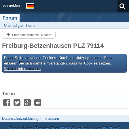
Anmelden
Forum
Unerledigte Themen
Storchenhorste mit Livecam
Freiburg-Betzenhausen PLZ 79114
Diese Seite verwendet Cookies. Durch die Nutzung unserer Seite
erklären Sie sich damit einverstanden, dass wir Cookies setzen.
Weitere Informationen
Teilen
Datenschutzerklärung
Impressum
Forensoftware:
Burning Board® 4.1.21
, entwickelt von
WoltLab®