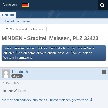
Anmelden
Forum
Unerledigte Themen
Storchenhorste mit Livecam
MINDEN - Stadtteil Meissen, PLZ 32423
Diese Seite verwendet Cookies. Durch die Nutzung unserer Seite
erklären Sie sich damit einverstanden, dass wir Cookies setzen.
Weitere Informationen
Liesbeth
Mitglied
31. März 2025
Link zur Webcam
pro-meissen.de/index.php/meiss…nnest-meissen-gevattersee