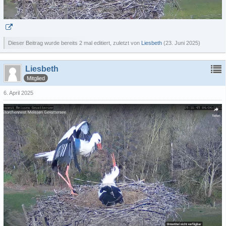
Dieser Beitrag wurde bereits 2 mal editiert, zuletzt von
Liesbeth
(
23. Juni 2025
)
Liesbeth
Mitglied
6. April 2025