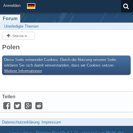
Anmelden
Forum
Unerledigte Themen
Störche in ...
Polen
Diese Seite verwendet Cookies. Durch die Nutzung unserer Seite
erklären Sie sich damit einverstanden, dass wir Cookies setzen.
Weitere Informationen
Teilen
Datenschutzerklärung
Impressum
Forensoftware:
Burning Board® 4.1.21
, entwickelt von
WoltLab®