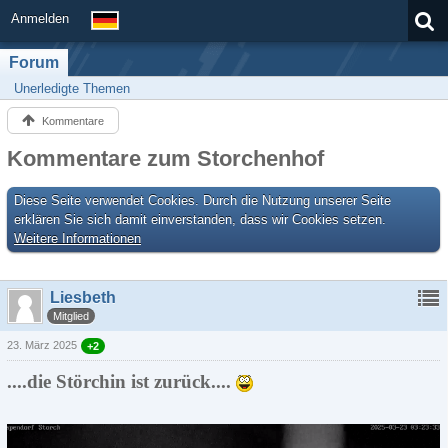
Anmelden
Forum
Unerledigte Themen
Kommentare
Kommentare zum Storchenhof
Diese Seite verwendet Cookies. Durch die Nutzung unserer Seite
erklären Sie sich damit einverstanden, dass wir Cookies setzen.
Weitere Informationen
Liesbeth
Mitglied
23. März 2025
+2
....die Störchin ist zurück....