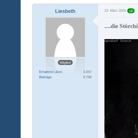
Liesbeth
23. März 2025
+2
....die Störch
Mitglied
Erhaltene Likes
3.447
Beiträge
9.798