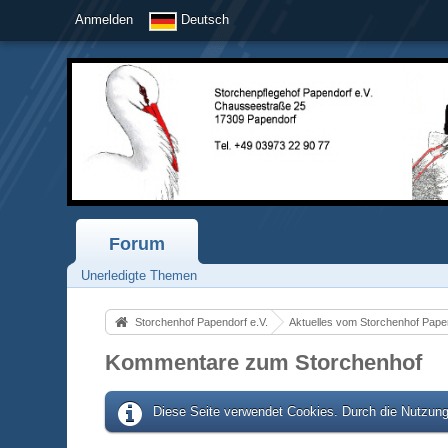
Anmelden
Deutsch
Forum
Unerledigte Themen
Storchenhof Papendorf e.V.
Aktuelles vom Storchenhof Pape
Kommentare zum Storchenhof
Diese Seite verwendet Cookies. Durch die Nutzung 