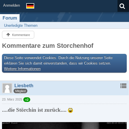
Anmelden
Forum
Unerledigte Themen
Kommentare
Kommentare zum Storchenhof
Diese Seite verwendet Cookies. Durch die Nutzung unserer Seite
erklären Sie sich damit einverstanden, dass wir Cookies setzen.
Weitere Informationen
Liesbeth
Mitglied
23. März 2025
+2
....die Störchin ist zurück....