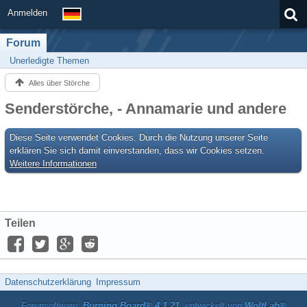
Anmelden
Forum
Unerledigte Themen
Alles über Störche
Senderstörche, - Annamarie und andere
Diese Seite verwendet Cookies. Durch die Nutzung unserer Seite
erklären Sie sich damit einverstanden, dass wir Cookies setzen.
Weitere Informationen
Teilen
Datenschutzerklärung
Impressum
Forensoftware:
Burning Board® 4.1.21
, entwickelt von
WoltLab®