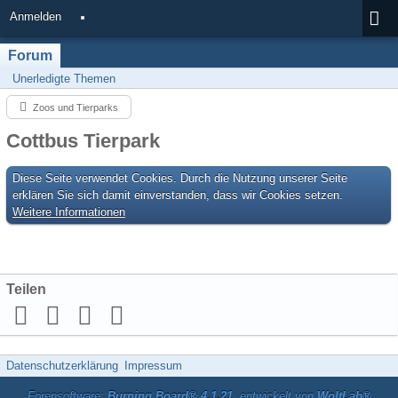
Anmelden
Forum
Unerledigte Themen
Zoos und Tierparks
Cottbus Tierpark
Diese Seite verwendet Cookies. Durch die Nutzung unserer Seite
erklären Sie sich damit einverstanden, dass wir Cookies setzen.
Weitere Informationen
Teilen
Datenschutzerklärung
Impressum
Forensoftware:
Burning Board® 4.1.21
, entwickelt von
WoltLab®