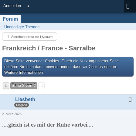
Anmelden
Forum
Unerledigte Themen
Storchenhorste mit Livecam
Frankreich / France - Sarralbe
Diese Seite verwendet Cookies. Durch die Nutzung unserer Seite
erklären Sie sich damit einverstanden, dass wir Cookies setzen.
Weitere Informationen
Seite 2 von 2
Liesbeth
Mitglied
2. März 2026
....gleich ist es mit der Ruhe vorbei....