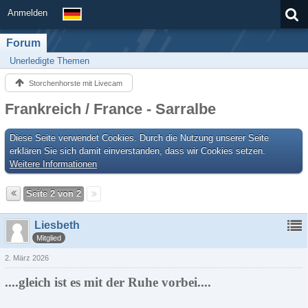
Anmelden
Forum
Unerledigte Themen
Storchenhorste mit Livecam
Frankreich / France - Sarralbe
Diese Seite verwendet Cookies. Durch die Nutzung unserer Seite
erklären Sie sich damit einverstanden, dass wir Cookies setzen.
Weitere Informationen
Seite 2 von 2
Liesbeth
Mitglied
2. März 2026
....gleich ist es mit der Ruhe vorbei....