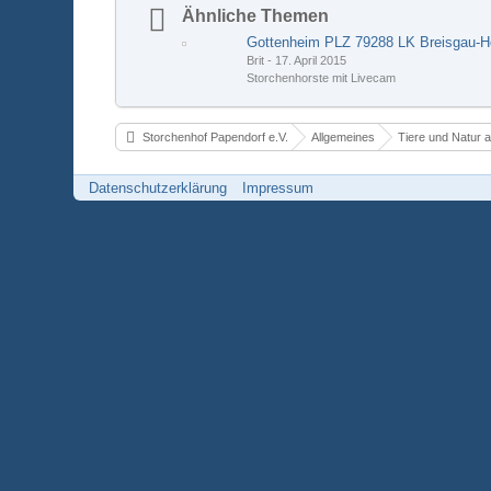
Ähnliche Themen
Brit
-
17. April 2015
Storchenhorste mit Livecam
Storchenhof Papendorf e.V.
Allgemeines
Tiere und Natur a
Datenschutzerklärung
Impressum