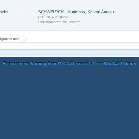
Gottenheim PLZ 79288 LK Breisgau-Hochschwarzwald
SCHWEIZ/CH - Murimoos, Kanton Aargau
Brit
-
20. August 2016
Storchenhorste mit Livecam
llgemein und ...
Forensoftware:
Burning Board® 4.1.21
, entwickelt von
WoltLab® GmbH