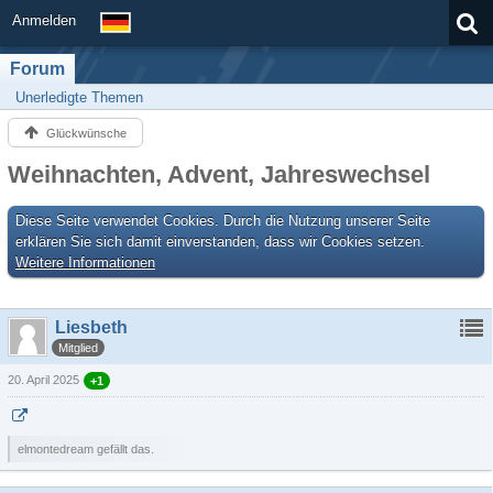
Anmelden
Forum
Unerledigte Themen
Glückwünsche
Weihnachten, Advent, Jahreswechsel
Diese Seite verwendet Cookies. Durch die Nutzung unserer Seite
erklären Sie sich damit einverstanden, dass wir Cookies setzen.
Weitere Informationen
Liesbeth
Mitglied
20. April 2025
+1
elmontedream gefällt das.