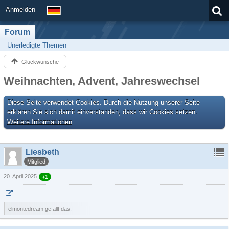
Anmelden
Forum
Unerledigte Themen
Glückwünsche
Weihnachten, Advent, Jahreswechsel
Diese Seite verwendet Cookies. Durch die Nutzung unserer Seite
erklären Sie sich damit einverstanden, dass wir Cookies setzen.
Weitere Informationen
Liesbeth
Mitglied
20. April 2025
+1
elmontedream gefällt das.