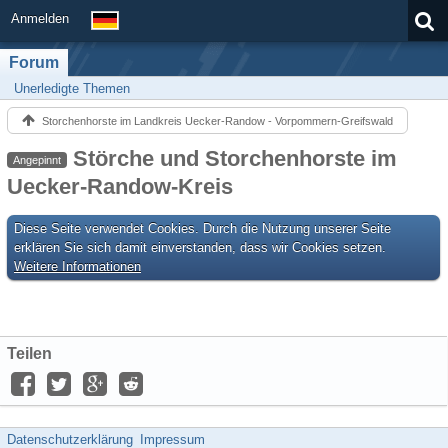
Anmelden
Forum
Unerledigte Themen
Storchenhorste im Landkreis Uecker-Randow - Vorpommern-Greifswald
Störche und Storchenhorste im
Angepinnt
Uecker-Randow-Kreis
Diese Seite verwendet Cookies. Durch die Nutzung unserer Seite
erklären Sie sich damit einverstanden, dass wir Cookies setzen.
Weitere Informationen
Teilen
Datenschutzerklärung
Impressum