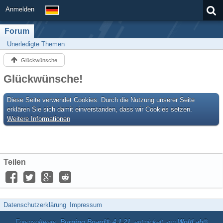
Anmelden
Forum
Unerledigte Themen
Glückwünsche
Glückwünsche!
Diese Seite verwendet Cookies. Durch die Nutzung unserer Seite
erklären Sie sich damit einverstanden, dass wir Cookies setzen.
Weitere Informationen
Teilen
Datenschutzerklärung
Impressum
Forensoftware:
Burning Board® 4.1.21
, entwickelt von
WoltLab®