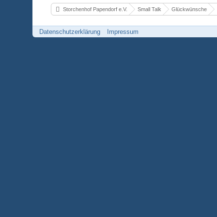
Storchenhof Papendorf e.V.
Small Talk
Glückwünsche
Datenschutzerklärung
Impressum