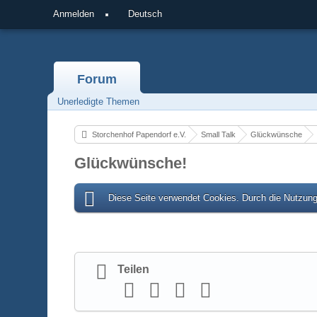
Anmelden
Deutsch
Forum
Unerledigte Themen
Storchenhof Papendorf e.V.
Small Talk
Glückwünsche
Glückwünsche!
Diese Seite verwendet Cookies. Durch die Nutzung 
Teilen