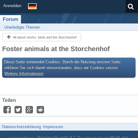
Anmelden
Forum
Unerledigte Themen
All about storks, birds and the Storchenhof
Foster animals at the Storchenhof
Diese Seite verwendet Cookies. Durch die Nutzung unserer Seite
erklären Sie sich damit einverstanden, dass wir Cookies setzen.
Weitere Informationen
Teilen
Datenschutzerklärung
Impressum
Forensoftware:
Burning Board® 4.1.21
, entwickelt von
WoltLab®