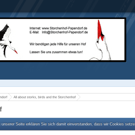
ndorf
All about storks, birds and the Storchenhof
f
unserer Seite erklären Sie sich damit einverstanden, dass wir Cookies setz