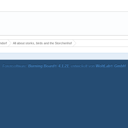
ndorf
All about storks, birds and the Storchenhof
Forensoftware:
Burning Board® 4.1.21
, entwickelt von
WoltLab® GmbH