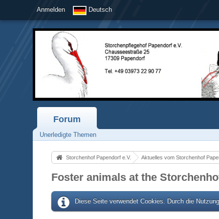
Anmelden
Deutsch
Forum
Unerledigte Themen
Storchenhof Papendorf e.V.
Aktuelles vom Storchenhof Pape
Foster animals at the Storchenho
Diese Seite verwendet Cookies. Durch die Nutzung 