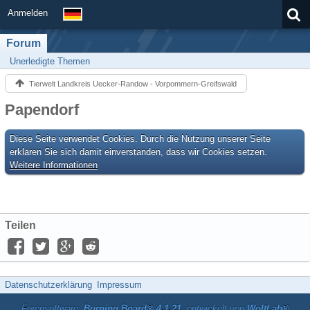
Anmelden
Forum
Unerledigte Themen
Tierwelt Landkreis Uecker-Randow - Vorpommern-Greifswald
Papendorf
Diese Seite verwendet Cookies. Durch die Nutzung unserer Seite
erklären Sie sich damit einverstanden, dass wir Cookies setzen.
Weitere Informationen
Teilen
Datenschutzerklärung
Impressum
Forensoftware:
Burning Board® 4.1.21
, entwickelt von
WoltLab®