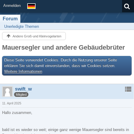
Anmelden
Forum
Unerledigte Themen
Andere Groß-und Kleinvogelarten
Mauersegler und andere Gebäudebrüter
Diese Seite verwendet Cookies. Durch die Nutzung unserer Seite
erklären Sie sich damit einverstanden, dass wir Cookies setzen.
Weitere Informationen
swift_w
Mitglied
11. April 2025
Hallo zusammen,
bald ist es wieder so weit; einige ganz wenige Mauersegler sind bereits in