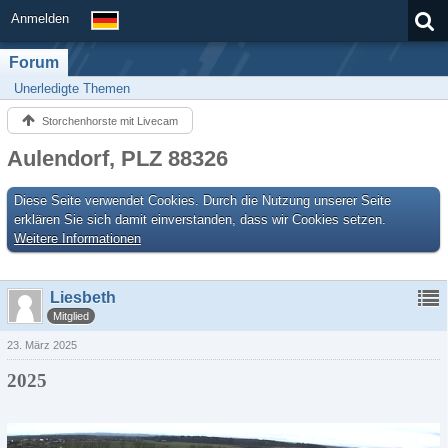
Anmelden
Forum
Unerledigte Themen
Storchenhorste mit Livecam
Aulendorf, PLZ 88326
Diese Seite verwendet Cookies. Durch die Nutzung unserer Seite
erklären Sie sich damit einverstanden, dass wir Cookies setzen.
Weitere Informationen
Liesbeth
Mitglied
23. März 2025
2025