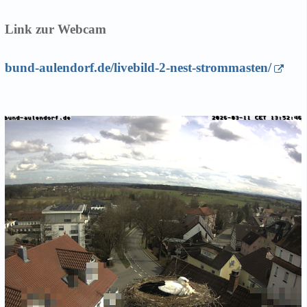
Link zur Webcam
bund-aulendorf.de/livebild-2-nest-strommasten/