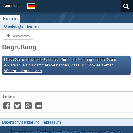
Anmelden
Forum
Unerledigte Themen
Willkommen
Begrüßung
Diese Seite verwendet Cookies. Durch die Nutzung unserer Seite
erklären Sie sich damit einverstanden, dass wir Cookies setzen.
Weitere Informationen
Teilen
Datenschutzerklärung
Impressum
Forensoftware:
Burning Board® 4.1.21
, entwickelt von
WoltLab®