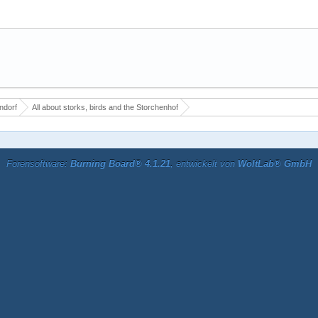
ndorf
All about storks, birds and the Storchenhof
Forensoftware:
Burning Board® 4.1.21
, entwickelt von
WoltLab® GmbH