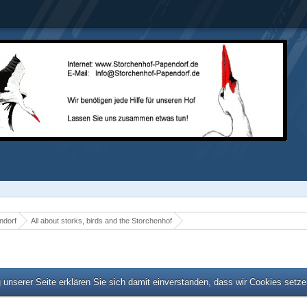
ndorf
All about storks, birds and the Storchenhof
unserer Seite erklären Sie sich damit einverstanden, dass wir Cookies setz