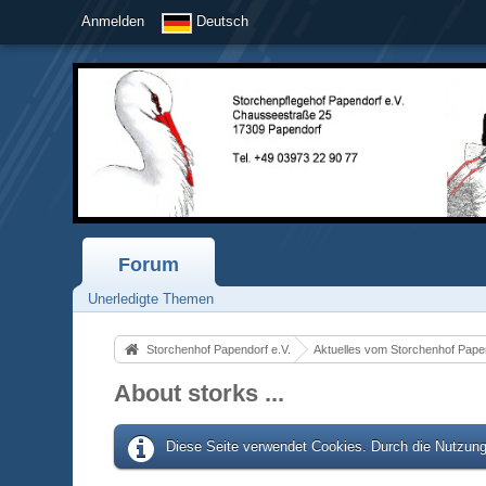
Anmelden
Deutsch
Forum
Unerledigte Themen
Storchenhof Papendorf e.V.
Aktuelles vom Storchenhof Pape
About storks ...
Diese Seite verwendet Cookies. Durch die Nutzung 