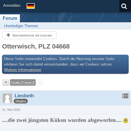
Anmelden
Forum
Unerledigte Themen
Storchenhorste mit Livecam
Otterwisch, PLZ 04668
Diese Seite verwendet Cookies. Durch die Nutzung unserer Seite
erklären Sie sich damit einverstanden, dass wir Cookies setzen.
Weitere Informationen
Seite 2 von 2
Liesbeth
Mitglied
31. Mai 2026
....die zwei jüngsten Küken wurden abgeworfen....