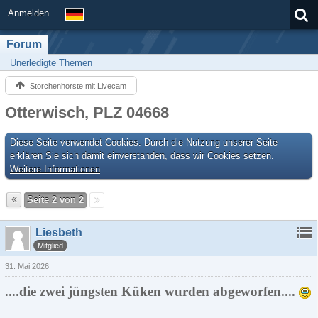
Anmelden
Forum
Unerledigte Themen
Storchenhorste mit Livecam
Otterwisch, PLZ 04668
Diese Seite verwendet Cookies. Durch die Nutzung unserer Seite
erklären Sie sich damit einverstanden, dass wir Cookies setzen.
Weitere Informationen
Seite 2 von 2
Liesbeth
Mitglied
31. Mai 2026
....die zwei jüngsten Küken wurden abgeworfen....