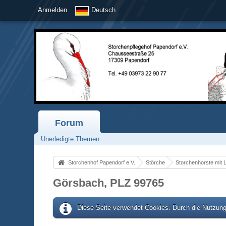
Anmelden
Deutsch
Forum
Unerledigte Themen
Storchenhof Papendorf e.V.
Störche
Storchenhorste mit 
Görsbach, PLZ 99765
Diese Seite verwendet Cookies. Durch die Nutzung 