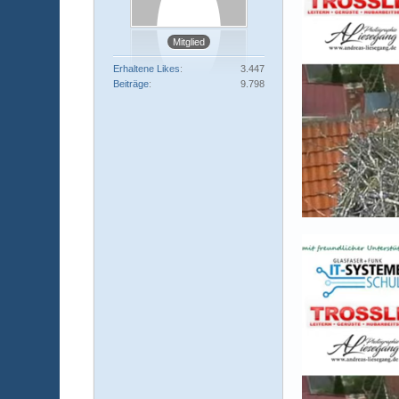
Mitglied
Erhaltene Likes
3.447
Beiträge
9.798