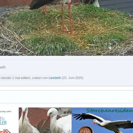
beth
bereits 1 mal editiert, zuletzt von
Liesbeth
(
23. Juni 2025
)