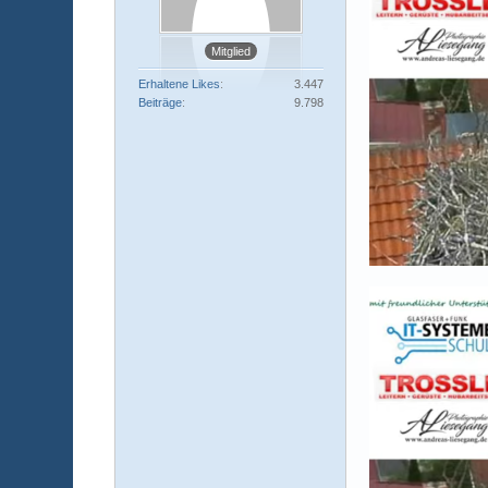
Mitglied
Erhaltene Likes
3.447
Beiträge
9.798