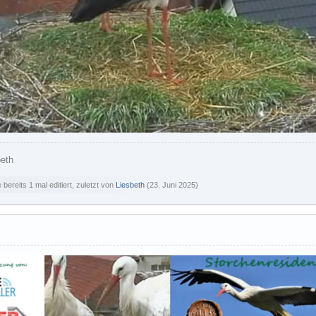
beth
bereits 1 mal editiert, zuletzt von
Liesbeth
(
23. Juni 2025
)