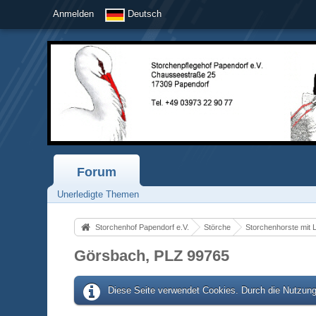
Anmelden
Deutsch
Forum
Unerledigte Themen
Storchenhof Papendorf e.V.
Störche
Storchenhorste mit 
Görsbach, PLZ 99765
Diese Seite verwendet Cookies. Durch die Nutzung 