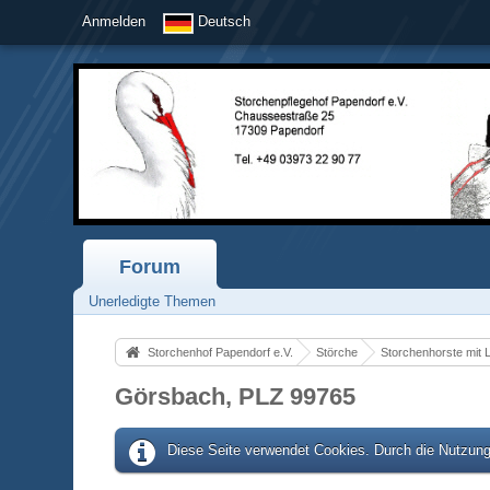
Anmelden
Deutsch
Forum
Unerledigte Themen
Storchenhof Papendorf e.V.
Störche
Storchenhorste mit 
Görsbach, PLZ 99765
Diese Seite verwendet Cookies. Durch die Nutzung 