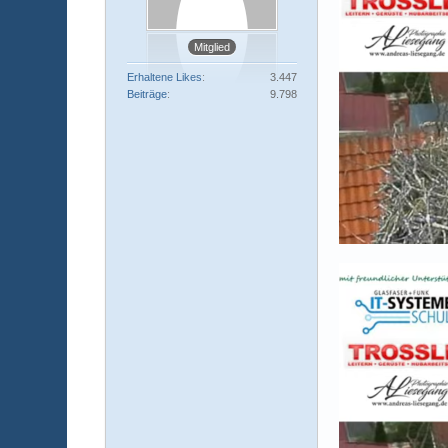
Mitglied
Erhaltene Likes
3.447
Beiträge
9.798