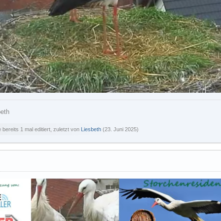
beth
bereits 1 mal editiert, zuletzt von
Liesbeth
(
23. Juni 2025
)