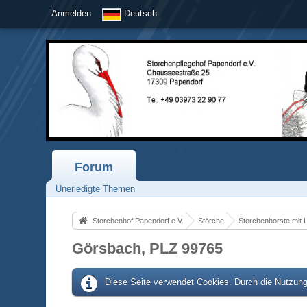
Anmelden
Deutsch
Forum
Unerledigte Themen
Storchenhof Papendorf e.V.
Störche
Storchenhorste mit 
Görsbach, PLZ 99765
Diese Seite verwendet Cookies. Durch die Nutzung 