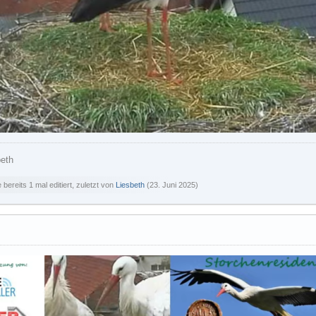
beth
bereits 1 mal editiert, zuletzt von
Liesbeth
(
23. Juni 2025
)