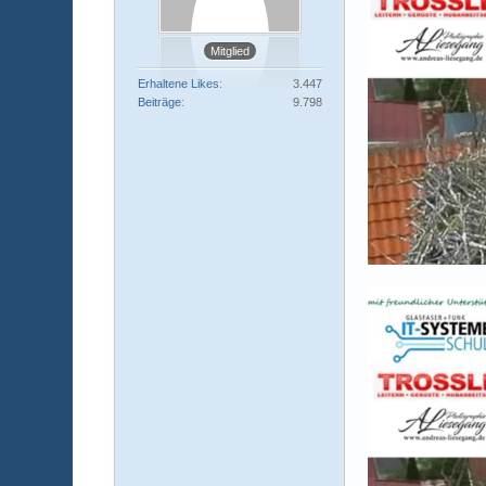
Mitglied
Erhaltene Likes
3.447
Beiträge
9.798