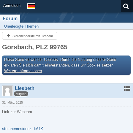
Anmelden
Forum
Unerledigte Themen
Storchenhorste mit Livecam
Görsbach, PLZ 99765
Diese Seite verwendet Cookies. Durch die Nutzung unserer Seite
erklären Sie sich damit einverstanden, dass wir Cookies setzen.
Weitere Informationen
Liesbeth
Mitglied
31. März 2025
Link zur Webcam
storchenresidenz.de/