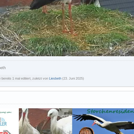
beth
bereits 1 mal editiert, zuletzt von
Liesbeth
(
23. Juni 2025
)