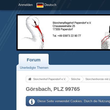
Anmelden
Deutsch
Forum
Unerledigte Themen
Storchenhof Papendorf e.V.
Störche
Storchenhorste mit 
Görsbach, PLZ 99765
Diese Seite verwendet Cookies. Durch die Nutzung 