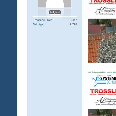
Mitglied
Erhaltene Likes
3.447
Beiträge
9.798