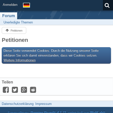
Anmelden
Forum
Unerledigte Themen
Petitionen
Petitionen
Diese Seite verwendet Cookies. Durch die Nutzung unserer Seite
erklären Sie sich damit einverstanden, dass wir Cookies setzen.
Weitere Informationen
Teilen
Datenschutzerklärung
Impressum
Forensoftware:
Burning Board® 4.1.21
, entwickelt von
WoltLab®